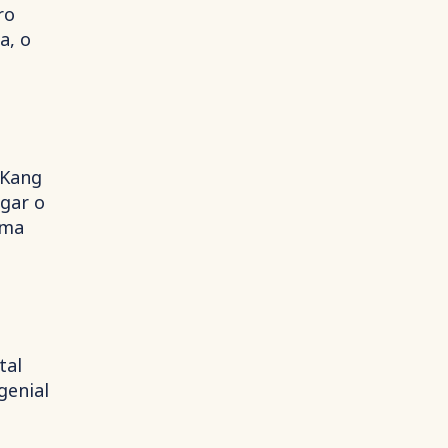
ro
a, o
 Kang
igar o
uma
tal
genial