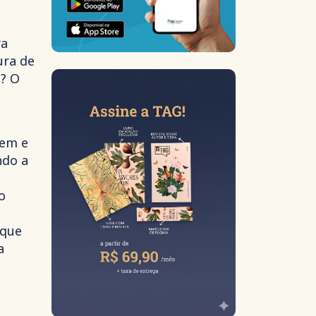
a
ura de
a? O
gem e
ndo a
o
 que
a