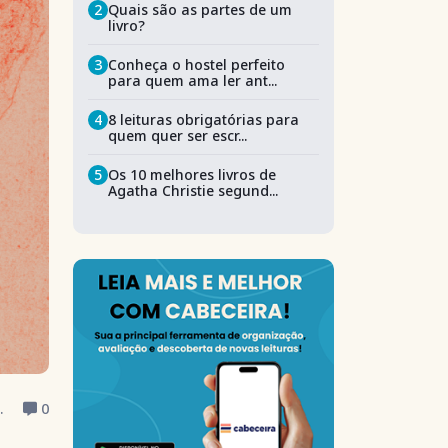
2
Quais são as partes de um
livro?
3
Conheça o hostel perfeito
para quem ama ler ant...
4
8 leituras obrigatórias para
quem quer ser escr...
5
Os 10 melhores livros de
Agatha Christie segund...
.
0