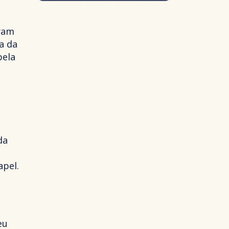
aram
a da
pela
da
apel.
eu